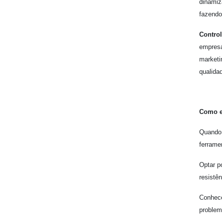
dinamiz
fazendo
Control
empresá
marketi
qualida
Como e
Quando
ferrame
Optar p
resistê
Conhece
problem