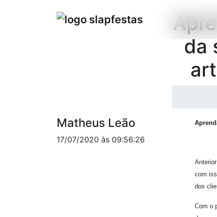
Apre
da 
ar
Matheus Leão
Aprenda
17/07/2020 às 09:56:26
Anterio
com iss
dos clie
Com o p