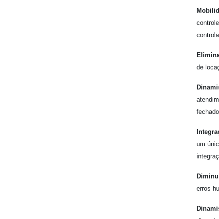
Mobili
control
control
Elimina
de loca
Dinami
atendim
fechado
Integra
um únic
integra
Diminu
erros h
Dinami