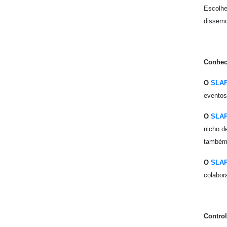
Escolhe
dissemo
Conhec
O
SLAP
eventos
O
SLAP
nicho d
também,
O
SLAP
colabor
Contro