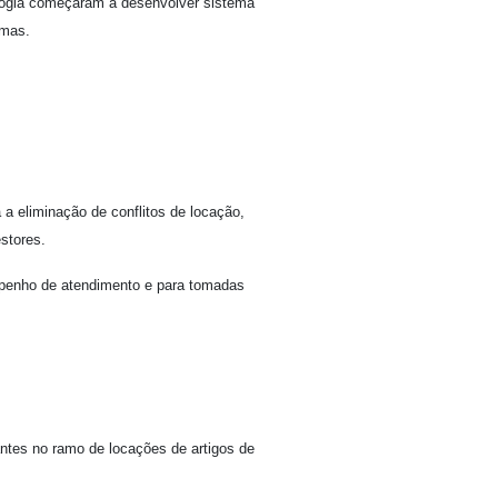
ologia começaram a desenvolver sistema
emas.
a eliminação de conflitos de locação,
stores.
enho de atendimento e para tomadas
tes no ramo de locações de artigos de