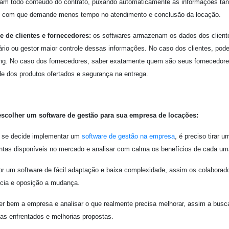
am todo conteúdo do contrato, puxando automaticamente as informações tant
 com que demande menos tempo no atendimento e conclusão da locação.
e de clientes e fornecedores:
os softwares armazenam os dados dos cliente
rio ou gestor maior controle dessas informações. No caso dos clientes, po
ng. No caso dos fornecedores, saber exatamente quem são seus fornecedore
de dos produtos ofertados e segurança na entrega.
scolher um software de gestão para sua empresa de locações:
 se decide implementar um
software de gestão na empresa
, é preciso tirar 
ntas disponíveis no mercado e analisar com calma os benefícios de cada um
or um software de fácil adaptação e baixa complexidade, assim os colabora
ncia e oposição a mudança.
r bem a empresa e analisar o que realmente precisa melhorar, assim a busca
as enfrentados e melhorias propostas.