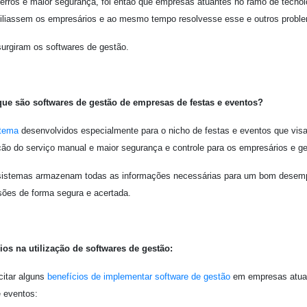
erros e maior segurança, foi então que empresas atuantes no ramo de tecn
iliassem os empresários e ao mesmo tempo resolvesse esse e outros probl
urgiram os softwares de gestão.
ue são softwares de gestão de empresas de festas e eventos?
tema
desenvolvidos especialmente para o nicho de festas e eventos que visa 
ção do serviço manual e maior segurança e controle para os empresários e ge
istemas armazenam todas as informações necessárias para um bom desemp
sões de forma segura e acertada.
ios na utilização de softwares de gestão:
itar alguns
benefícios de implementar software de gestão
em empresas atuan
e eventos: