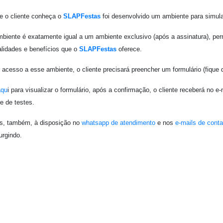
e o cliente conheça o
SLAPFestas
foi desenvolvido um ambiente para simul
biente é exatamente igual a um ambiente exclusivo (após a assinatura), per
alidades e benefícios que o
SLAPFestas
oferece.
r acesso a esse ambiente, o cliente precisará preencher um formulário (fique d
aqu
i para visualizar o formulário, após a confirmação, o cliente receberá no 
e de testes.
, também, à disposição no
whatsapp de atendimento
e nos
e-mails de conta
urgindo.