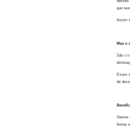
desses 
que aux
Assim s
Mas o q
São
sis
diminui
Esses s
de deci
Benefíc
Vamos c
festas 