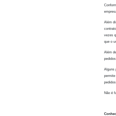
Conform
empresá
Além di
contrat
vezes q
que o u
Além de
pedidos
Alguns 
permite
pedidos
Não é f
Conhec