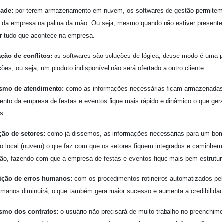
dade:
por terem armazenamento em nuvem, os softwares de gestão permitem q
e da empresa na palma da mão. Ou seja, mesmo quando não estiver presente f
ar tudo que acontece na empresa.
ção de conflitos:
os softwares são soluções de lógica, desse modo é uma p
ções, ou seja, um produto indisponível não será ofertado a outro cliente.
smo de atendimento:
como as informações necessárias ficam armazenadas 
ento da empresa de festas e eventos fique mais rápido e dinâmico o que gera
s.
ção de setores:
como já dissemos, as informações necessárias para um b
o local (nuvem) o que faz com que os setores fiquem integrados e caminhem 
ção, fazendo com que a empresa de festas e eventos fique mais bem estrutur
ição de erros humanos:
com os procedimentos rotineiros automatizados pel
umanos diminuirá, o que também gera maior sucesso e aumenta a credibilida
smo dos contratos:
o usuário não precisará de muito trabalho no preenchim